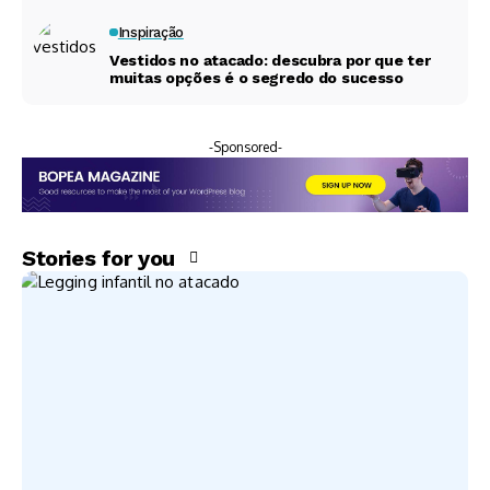
lucr
para
de
mon
o
vend
Inspiração
roup
tar
em
er o
Vestidos no atacado: descubra por que ter
as
seu
muitas opções é o segredo do sucesso
qual
ano
infa
esto
quer
todo
ntis
que
esta
no
inteli
-Sponsored-
ção
atac
gent
ado
e
Stories for you