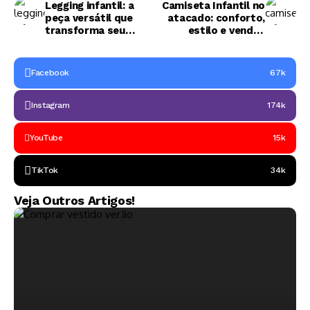
Legging infantil: a
Camiseta Infantil no
peça versátil que
atacado: conforto,
transforma seu
estilo e vendas
estoque em lucro
garantidas o ano
todo
Facebook
67k
Instagram
174k
YouTube
15k
TikTok
34k
Veja Outros Artigos!