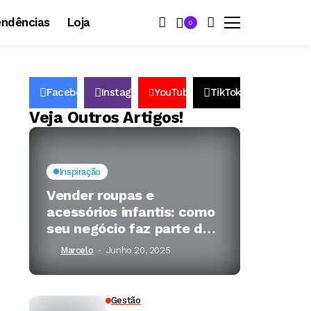
endências
Loja
0
Facebook
Instagram
YouTube
TikTok
67k
174k
15k
34k
Followers
Veja Outros Artigos!
Inspiração
Vender roupas e
acessórios infantis: como
seu negócio faz parte da
infância de muitas
Marcelo
Junho 20, 2025
famílias
Gestão