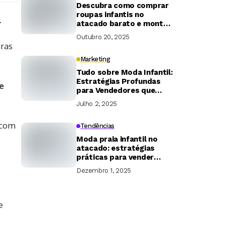
Descubra como comprar
roupas infantis no
.
atacado barato e montar
seu estoque inteligente
Outubro 20, 2025
uras
Marketing
Tudo sobre Moda Infantil:
Estratégias Profundas
e
para Vendedores que
Querem Fechar Negócios
Julho 2, 2025
o com
Tendências
Moda praia infantil no
atacado: estratégias
práticas para vender
muito na alta temporada
Dezembro 1, 2025
e