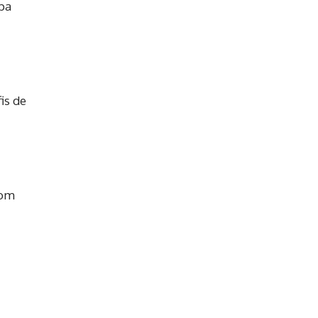
pa
is de
com