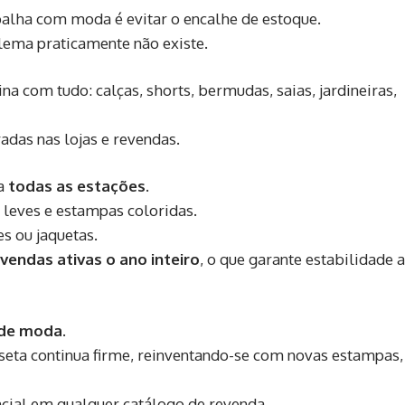
alha com moda é evitar o encalhe de estoque.
blema praticamente não existe.
a com tudo: calças, shorts, bermudas, saias, jardineiras,
adas nas lojas e revendas.
 a
todas as estações
.
 leves e estampas coloridas.
s ou jaquetas.
endas ativas o ano inteiro
, o que garante estabilidade 
 de moda
.
seta continua firme, reinventando-se com novas estampas,
ncial em qualquer catálogo de revenda.