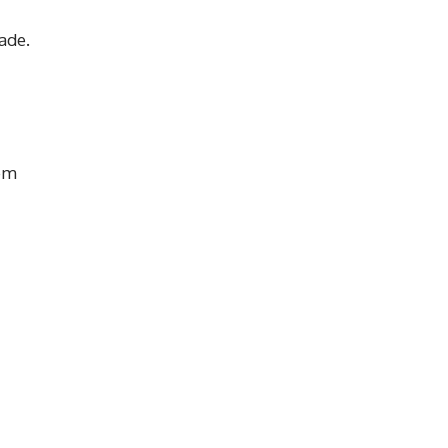
ade.
 em