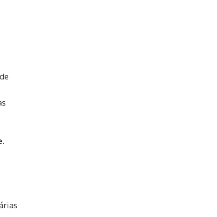
 de
as
e
.
árias