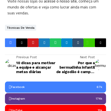
Visite nossas lojas ou
acesse o nosso site
, conheça um
mundo de ofertas e veja como lucrar ainda mais com
suas vendas.
Técnicas De Venda
Previous Post
Next Post
10 dicas para motivar
Por que a
a equipe e alcançar
bermudinha infantil
metas diárias
de algodão é campeã
de vendas no varejo
Facebook
67k
Instagram
174k
YouTube
15k