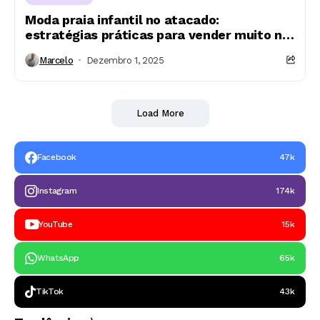
Moda praia infantil no atacado:
estratégias práticas para vender muito na
alta temporada
Marcelo
Dezembro 1, 2025
Load More
Facebook
47k
Instagram
174k
YouTube
15k
WhatsApp
65k
TikTok
43k