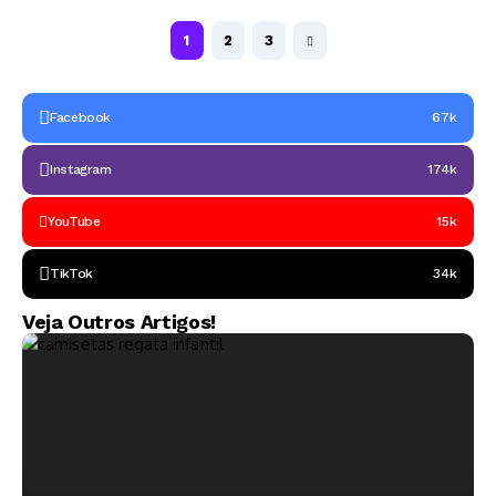
1
2
3
Facebook
67k
Instagram
174k
YouTube
15k
TikTok
34k
Veja Outros Artigos!