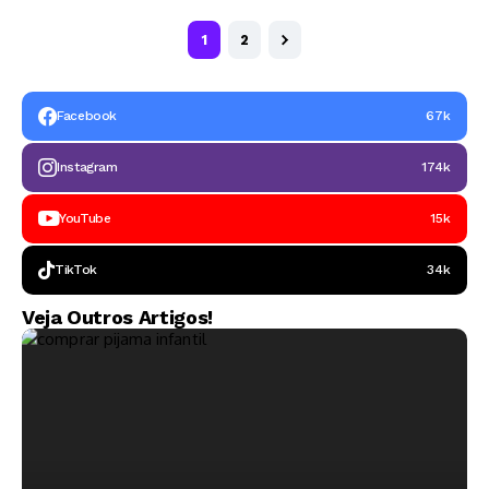
1
2
Facebook
67k
Instagram
174k
YouTube
15k
TikTok
34k
Veja Outros Artigos!