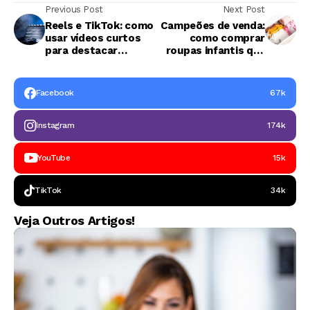
Previous Post
Next Post
Reels e TikTok: como
Campeões de venda:
usar vídeos curtos
como comprar
para destacar
roupas infantis que
tecnologias nas
saem sozinhas do
peças de roupas
estoque
infantis
Facebook
67k
Instagram
174k
YouTube
15k
TikTok
34k
Veja Outros Artigos!