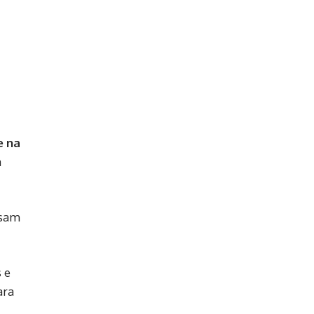
e na
a
isam
 e
ara