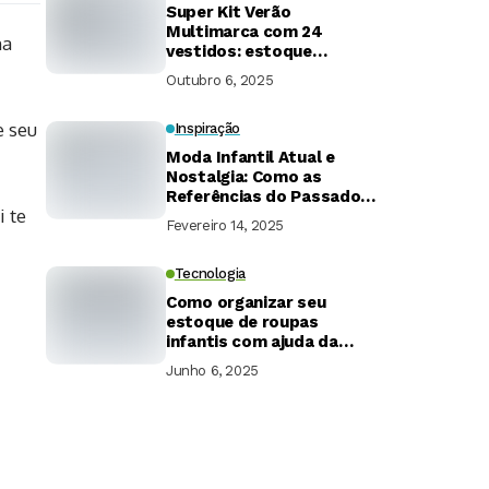
Super Kit Verão
Multimarca com 24
ma
vestidos: estoque
inteligente e alta
Outubro 6, 2025
rentabilidade
e seu
Inspiração
Moda Infantil Atual e
Nostalgia: Como as
Referências do Passado
i te
Estão de Volta
Fevereiro 14, 2025
Tecnologia
Como organizar seu
estoque de roupas
infantis com ajuda da
tecnologia
Junho 6, 2025