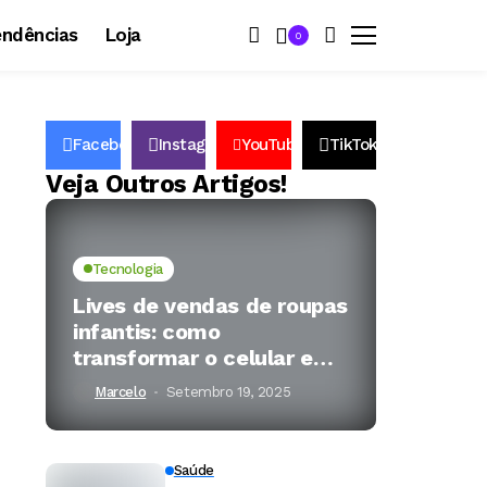
endências
Loja
0
Facebook
Instagram
YouTube
TikTok
67k
174k
15k
34k
Followers
Veja Outros Artigos!
Tecnologia
Lives de vendas de roupas
infantis: como
transformar o celular em
sua vitrine digital
Marcelo
Setembro 19, 2025
Saúde