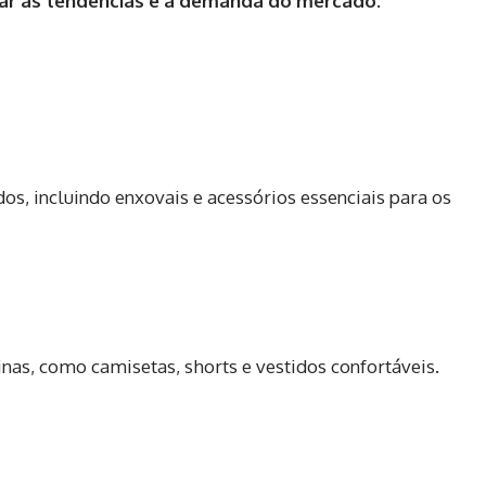
ar as tendências e a demanda do mercado
.
s, incluindo enxovais e acessórios essenciais para os
nas, como camisetas, shorts e vestidos confortáveis.