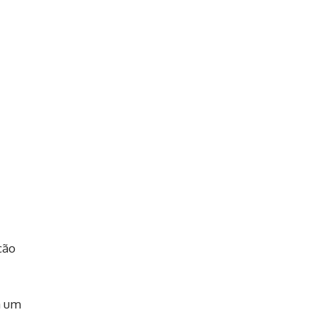
ção
a um