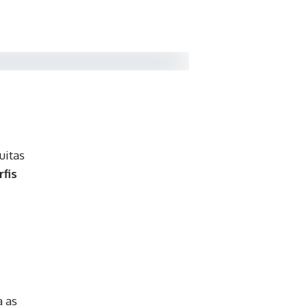
uitas
rfis
a as