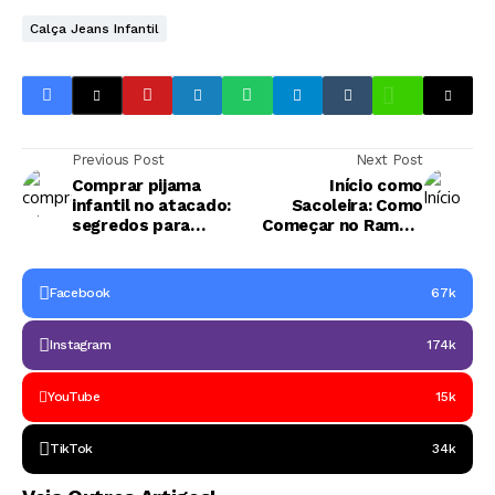
Calça Jeans Infantil
Previous Post
Next Post
Comprar pijama
Início como
infantil no atacado:
Sacoleira: Como
segredos para
Começar no Ramo e
escolher os
Crescer com
melhores modelos e
Segurança
vender rápido
Facebook
67k
Instagram
174k
YouTube
15k
TikTok
34k