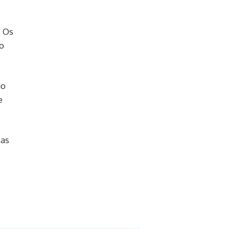
. Os
o
do
e
pas