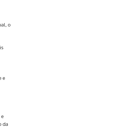
al, o
is
e e
 e
o da