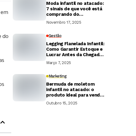
Moda infantil no atacado:
7 sinais de que você está
s em
comprando do
distribuidor ideal
Novembro 17, 2025
e do
Gestão
Legging Flanelada Infantil:
Como Garantir Estoque e
Lucrar Antes da Chegada
as
do Frio!
Março 7, 2025
Marketing
os
Bermuda de moletom
infantil no atacado: o
produto ideal para vender
o ano todo
Outubro 15, 2025