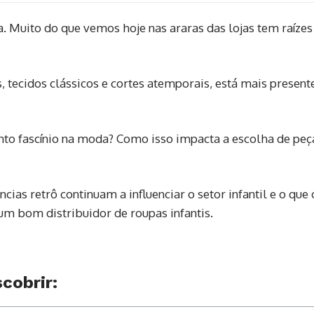
a. Muito do que vemos hoje nas araras das lojas tem raíze
, tecidos clássicos e cortes atemporais, está mais present
nto fascínio na moda? Como isso impacta a escolha de peç
as retrô continuam a influenciar o setor infantil e o que 
um bom distribuidor de roupas infantis.
cobrir: