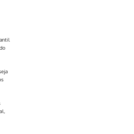
antil
ado
seja
os
s
al,