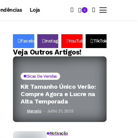
endências
Loja
0
Facebook
Instagram
YouTube
TikTok
67k
174k
15k
34k
Followers
Veja Outros Artigos!
Dicas De Vendas
Kit Tamanho Único Verão:
Compre Agora e Lucre na
Alta Temporada
Marcelo
Julho 21, 2025
Motivação