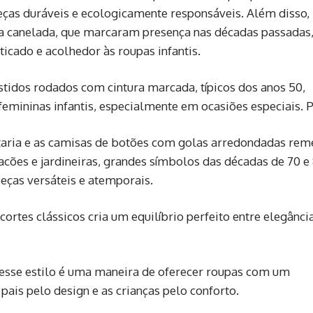
peças duráveis e ecologicamente responsáveis. Além disso,
ha canelada, que marcaram presença nas décadas passadas
ticado e acolhedor às roupas infantis.
idos rodados com cintura marcada, típicos dos anos 50,
femininas infantis, especialmente em ocasiões especiais. 
ataria e as camisas de botões com golas arredondadas re
cacões e jardineiras, grandes símbolos das décadas de 70 e 
ças versáteis e atemporais.
ortes clássicos cria um equilíbrio perfeito entre elegânci
 nesse estilo é uma maneira de oferecer roupas com um
 pais pelo design e as crianças pelo conforto.