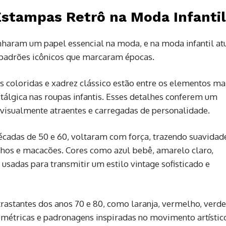
Estampas Retrô na Moda Infantil
aram um papel essencial na moda, e na moda infantil atu
ta padrões icônicos que marcaram épocas.
as coloridas e xadrez clássico estão entre os elementos ma
tálgica nas roupas infantis. Esses detalhes conferem um
 visualmente atraentes e carregadas de personalidade.
écadas de 50 e 60, voltaram com força, trazendo suavidad
inhos e macacões. Cores como azul bebê, amarelo claro,
usadas para transmitir um estilo vintage sofisticado e
trastantes dos anos 70 e 80, como laranja, vermelho, verde
métricas e padronagens inspiradas no movimento artístic