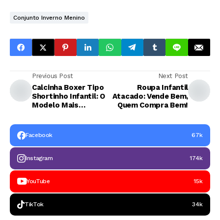
Conjunto Inverno Menino
Previous Post
Next Post
Calcinha Boxer Tipo
Roupa Infantil
Shortinho Infantil: O
Atacado: Vende Bem,
Modelo Mais
Quem Compra Bem!
Confortável e Fácil
de Vender no
Atacado
Facebook
67k
Instagram
174k
YouTube
15k
TikTok
34k