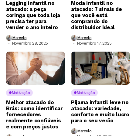
Legging infantil no
Moda infantil no
atacado: a peça
atacado: 7 sinais de
coringa que toda loja
que você está
precisa ter para
comprando do
vender o ano inteiro
distribuidor ideal
Marcelo
Marcelo
Novembro 28, 2025
Novembro 17, 2025
Motivação
Motivação
Melhor atacado do
Pijama infantil leve no
Brás: como identificar
atacado: variedade,
fornecedores
conforto e muito lucro
realmente confiáveis
para o seu verão
e com preços justos
Marcelo