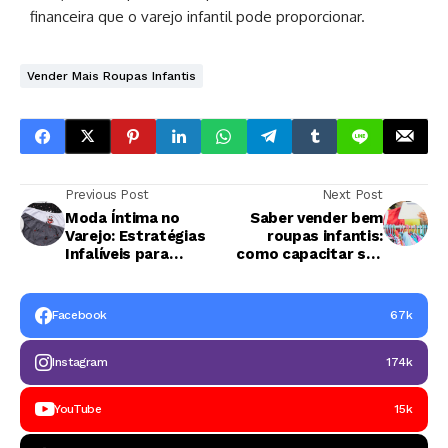
financeira que o varejo infantil pode proporcionar.
Vender Mais Roupas Infantis
Previous Post
Next Post
Moda Íntima no
Saber vender bem
Varejo: Estratégias
roupas infantis:
Infalíveis para
como capacitar sua
Transformar
equipe para bater
Compras no Atacado
metas todos os
em Lucro
meses
Facebook
67k
Instagram
174k
YouTube
15k