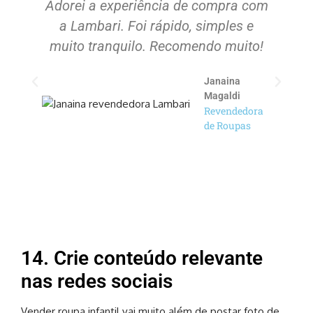
Adorei a experiência de compra com
S
a Lambari. Foi rápido, simples e
muito tranquilo. Recomendo muito!
Janaina
Magaldi
Revendedora
de Roupas
14. Crie conteúdo relevante
nas redes sociais
Vender roupa infantil vai muito além de postar foto de