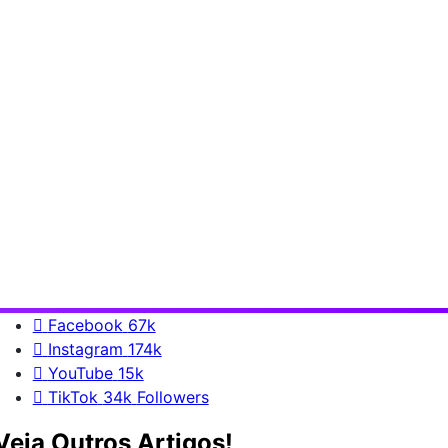
Facebook
67k
Instagram
174k
YouTube
15k
TikTok
34k
Followers
Veja Outros Artigos!