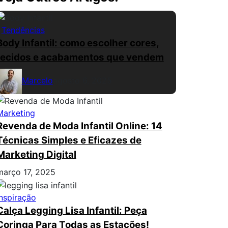
Tendências
Body Infantil: como escolher cores,
tecidos e acabamentos que vendem
Marcelo
agosto 6, 2025
Marketing
Revenda de Moda Infantil Online: 14
Técnicas Simples e Eficazes de
Marketing Digital
março 17, 2025
Inspiração
Calça Legging Lisa Infantil: Peça
Coringa Para Todas as Estações!