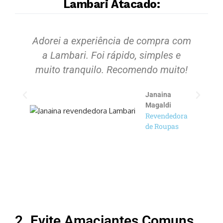
Lambari Atacado:
Adorei a experiência de compra com
S
a Lambari. Foi rápido, simples e
muito tranquilo. Recomendo muito!
Janaina
Magaldi
Revendedora
de Roupas
2. Evite Amaciantes Comuns