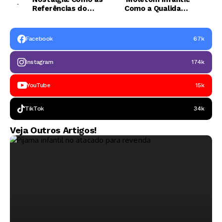
Referências do
Como a Qualidade
Passado Estão de
Evoluiu e Impacta
Volta
nas Vendas
Facebook
67k
Instagram
174k
YouTube
15k
TikTok
34k
Veja Outros Artigos!