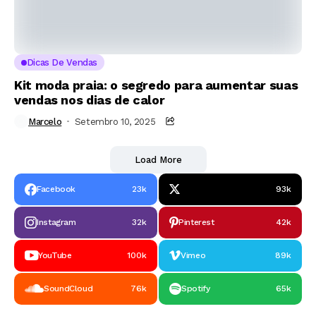
Dicas De Vendas
Kit moda praia: o segredo para aumentar suas
vendas nos dias de calor
Marcelo
Setembro 10, 2025
Load More
Facebook
23k
93k
Instagram
32k
Pinterest
42k
YouTube
100k
Vimeo
89k
SoundCloud
76k
Spotify
65k