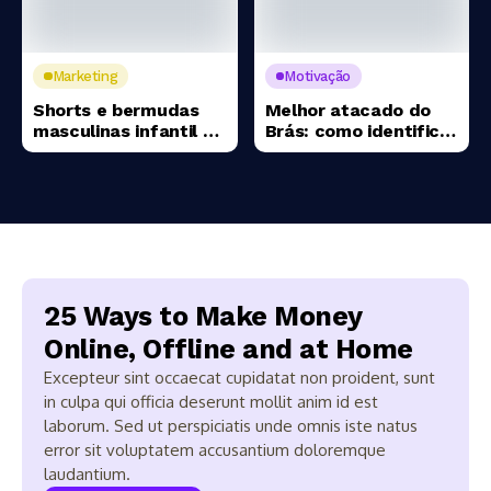
Marketing
Motivação
Shorts e bermudas
Melhor atacado do
masculinas infantil no
Brás: como identificar
atacado: estratégias
fornecedores
práticas para nunca
realmente confiáveis
ficar com estoque
e com preços justos
parado
25 Ways to Make Money
Online, Offline and at Home
Excepteur sint occaecat cupidatat non proident, sunt
in culpa qui officia deserunt mollit anim id est
laborum. Sed ut perspiciatis unde omnis iste natus
error sit voluptatem accusantium doloremque
laudantium.