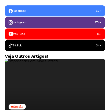
Temporada
Giro e Margem
Facebook
67k
Instagram
174k
YouTube
15k
TikTok
34k
Veja Outros Artigos!
Gestão