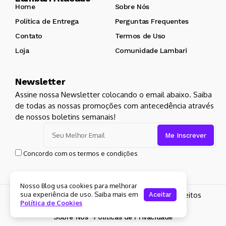
Home
Sobre Nós
Política de Entrega
Perguntas Frequentes
Contato
Termos de Uso
Loja
Comunidade Lambari
Newsletter
Assine nossa Newsletter colocando o email abaixo. Saiba
de todas as nossas promoções com antecedência através
de nossos boletins semanais!
Concordo com os termos e condições
Nosso Blog usa cookies para melhorar
sua experiência de uso. Saiba mais em
Copyright 2024 Lambari Atacado. Todos os Direitos
Aceitar
Política de Cookies
Reservados para
Lambari Atacado
Sobre Nós
Políticas de Privacidade