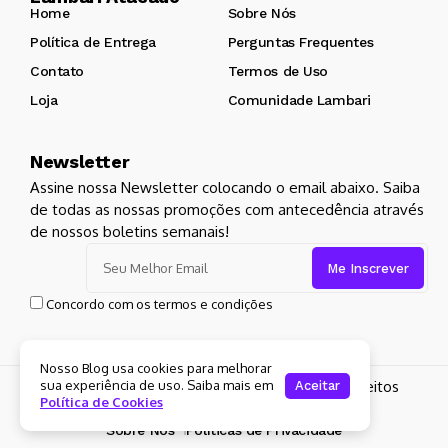
Home
Sobre Nós
Política de Entrega
Perguntas Frequentes
Contato
Termos de Uso
Loja
Comunidade Lambari
Newsletter
Assine nossa Newsletter colocando o email abaixo. Saiba
de todas as nossas promoções com antecedência através
de nossos boletins semanais!
Concordo com os termos e condições
Nosso Blog usa cookies para melhorar
sua experiência de uso. Saiba mais em
Copyright 2024 Lambari Atacado. Todos os Direitos
Aceitar
Política de Cookies
Reservados para
Lambari Atacado
Sobre Nós
Políticas de Privacidade