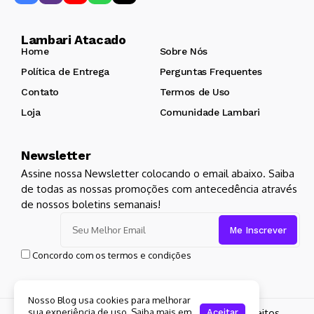
Lambari Atacado
Home
Sobre Nós
Política de Entrega
Perguntas Frequentes
Contato
Termos de Uso
Loja
Comunidade Lambari
Newsletter
Assine nossa Newsletter colocando o email abaixo. Saiba
de todas as nossas promoções com antecedência através
de nossos boletins semanais!
Concordo com os termos e condições
Nosso Blog usa cookies para melhorar
sua experiência de uso. Saiba mais em
Copyright 2024 Lambari Atacado. Todos os Direitos
Aceitar