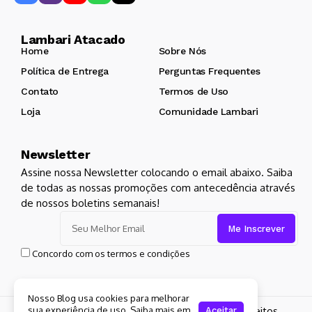
Lambari Atacado
Home
Sobre Nós
Política de Entrega
Perguntas Frequentes
Contato
Termos de Uso
Loja
Comunidade Lambari
Newsletter
Assine nossa Newsletter colocando o email abaixo. Saiba
de todas as nossas promoções com antecedência através
de nossos boletins semanais!
Concordo com os termos e condições
Nosso Blog usa cookies para melhorar
sua experiência de uso. Saiba mais em
Copyright 2024 Lambari Atacado. Todos os Direitos
Aceitar