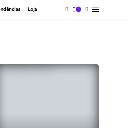
endências
Loja
0