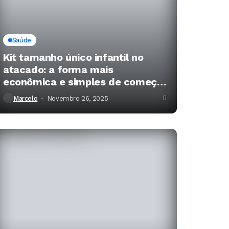
Saúde
Kit tamanho único infantil no
atacado: a forma mais
econômica e simples de começar
a revender moda infantil
Marcelo
Novembro 26, 2025