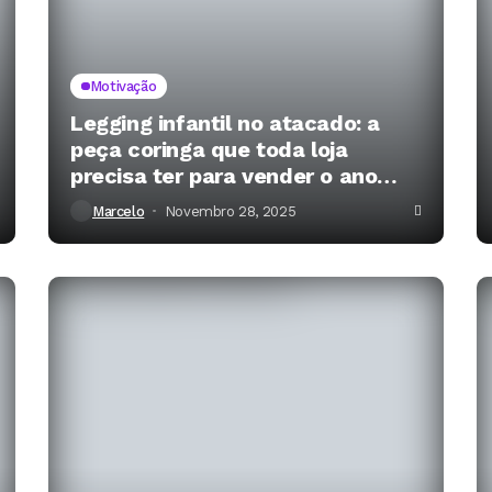
Motivação
Legging infantil no atacado: a
peça coringa que toda loja
precisa ter para vender o ano
inteiro
Marcelo
Novembro 28, 2025